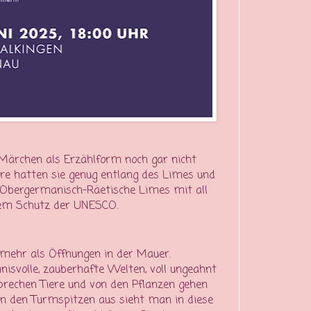
ärchen als Erzählform noch gar nicht
re hatten sie genug entlang des Limes und
r Obergermanisch-Räetische Limes mit all
dem Schutz der UNESCO.
mehr als Öffnungen in der Mauer.
nisvolle, zauberhafte Welten, voll ungeahnt
sprechen Tiere und von den Pflanzen gehen
on den Turmspitzen aus sieht man in diese