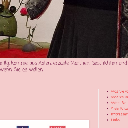
e Ilg, komme aus Aalen, erzähle Märchen, Geschichten und G
, wenn Sie es wollen
Was Sie vo
Was ich i
Wenn Sie 
mein Foto
Impressu
Links