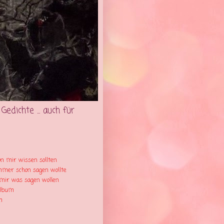
edichte ... auch für
n mir wissen sollten
mmer schon sagen wollte
mir was sagen wollen
album
m