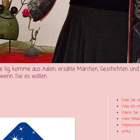
e Ilg, komme aus Aalen, erzähle Märchen, Geschichten und G
, wenn Sie es wollen
Was Sie vo
Was ich i
Wenn Sie 
mein Foto
Impressu
Links