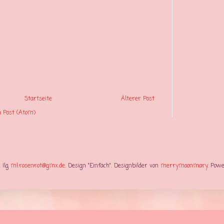
Startseite
Älterer Post
Post (Atom)
 Ilg
ml.rosenrot@gmx.de
. Design "Einfach". Designbilder von
merrymoonmary
. Pow