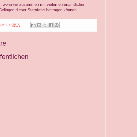
n wir zusammen mit vielen ehrenamtlichen
ngen dieser Sternfahrt beitragen können.
.de
um
08:18
re:
entlichen