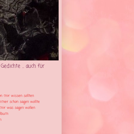
edichte ... auch für
n mir wissen sollten
mmer schon sagen wollte
mir was sagen wollen
album
m